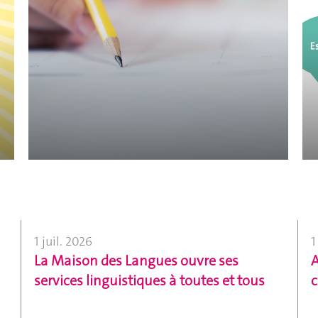
1 juil. 2026
1
La Maison des Langues ouvre ses
A
services linguistiques à toutes et tous
c