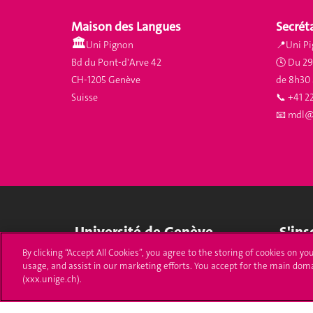
Maison des Langues
Secréta
🏛️
Uni Pignon
📍Uni Pi
Bd du Pont-d'Arve 42
🕓 Du 29 
CH-1205 Genève
de 8h30 
Suisse
📞 +41 2
📧
mdl@
Université de Genève
S'ins
By clicking “Accept All Cookies”, you agree to the storing of cookies on yo
24 rue du Général-Dufour
Immatri
usage, and assist in our marketing efforts. You accept for the main dom
1211 Genève 4
(xxx.unige.ch).
T. +41 (0)22 379 71 11
Démarch
F. +41 (0)22 379 11 34