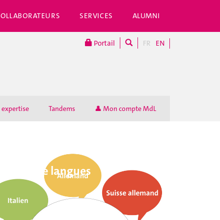
COLLABORATEURS
SERVICES
ALUMNI
Portail
FR
EN
 expertise
Tandems
👤 Mon compte MdL
Cours de langues