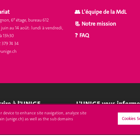
riat
👥
L'équipe de la MdL
e
gnon, 6
étage, bureau 612
📃
Notre mission
juin au 14 août :
lundi à vendredi,
❓
FAQ
à 13h30
2 379 74 34
unige.ch
crire à l'UNIGE
L'UNIGE vous informe
ur device to enhance site navigation, analyze site
culations
UNIGE Mobile
Cookies S
ain (unige.ch) as well as the sub domains
es administratives
Médias